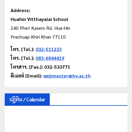
Address:
Huahin Vitthayalai School
240 Phet Kasem Rd. Hua-Hin
Prachuap Khiri Khan 77110
โทร. [Tel.]:
032-511233
โทร. [Tel.]:
083-6944419
โทรสาร. [Fax.]: 032-533771
อีเมลล์ [Email]:
webmaster@hv.ac.th
ปฏิทิน / Calendar