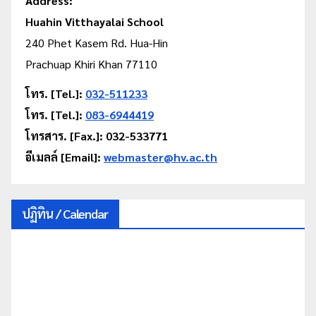
Address:
Huahin Vitthayalai School
240 Phet Kasem Rd. Hua-Hin
Prachuap Khiri Khan 77110
โทร. [Tel.]:
032-511233
โทร. [Tel.]:
083-6944419
โทรสาร. [Fax.]: 032-533771
อีเมลล์ [Email]:
webmaster@hv.ac.th
ปฏิทิน / Calendar